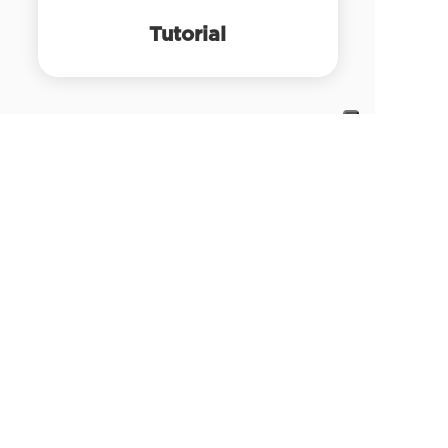
Tutorial
TERMINI E
CONDIZIONI
Condizioni generali dei contratti
Privacy policy
Cookie policy
Requisiti minimi
CONTATTI
Sede
: Via Muller 35, Verbania
Telefono
:
02.4070.2222
Email
:
commerciale@tecnositalia.it
P.E.C.
:
tecnos2@pec.it