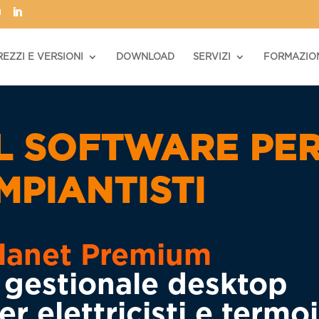
REZZI E VERSIONI
DOWNLOAD
SERVIZI
FORMAZIO
IL SOFTWARE PE
MPIANTISTI
lanet Premium
l gestionale desktop
er elettricisti e termoi