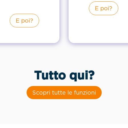
E poi?
E poi?
Tutto qui?
Scopri tutte le funzioni