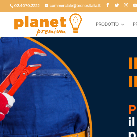
02.4070.2222
commerciale@tecnositalia.it
PRODOTTO
P
I
P
i
p