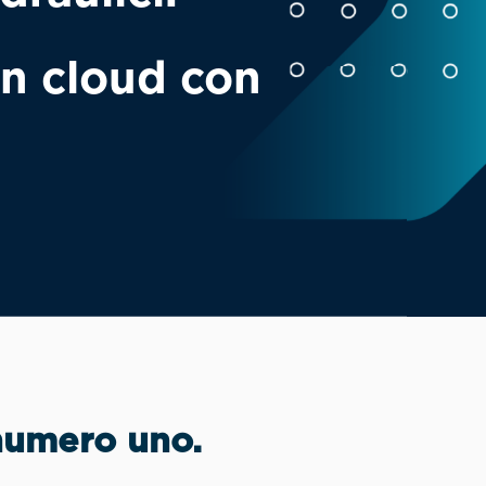
in cloud con
numero uno
.