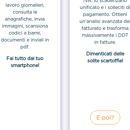
IVA, lo scadenzario
lavoro giornalieri,
unificato e i solleciti d
consulta le
pagamento. Ottieni
anagrafiche, invia
un’analisi avanzata de
immagini, scansiona
fatturato e trasforma
codici a barre,
massivamente i DDT
documenti e inviali in
in fatture.
pdf.
Dimenticati delle
Fai tutto dal tuo
solite scartoffie!
smartphone!
E poi?