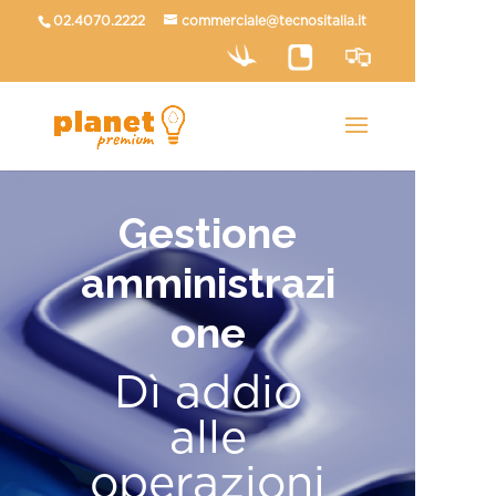
02.4070.2222
commerciale@tecnositalia.it
Gestione
amministrazi
one
Dì addio
alle
operazioni