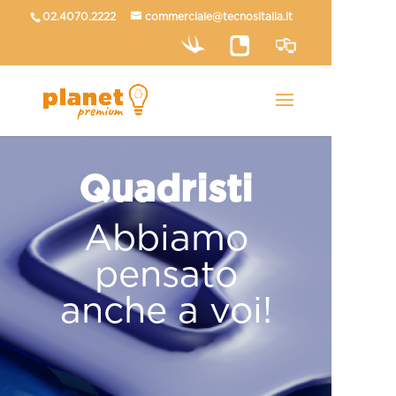
02.4070.2222
commerciale@tecnositalia.it
Quadristi
Abbiamo
pensato
anche a voi!