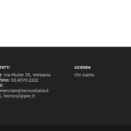
TATTI
AZIENDA
e
: Via Muller 35, Verbania
Chi siamo
fono
:
02.4070.2222
il
:
erciale@tecnositalia.it
.
:
tecnos2@pec.it