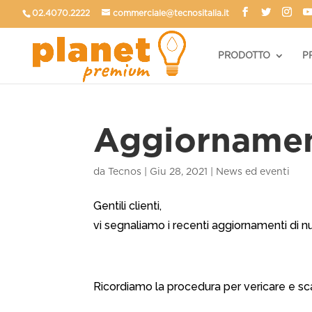
02.4070.2222
commerciale@tecnositalia.it
PRODOTTO
P
Aggiornamento
da
Tecnos
|
Giu 28, 2021
|
News ed eventi
Gentili clienti,
vi segnaliamo i recenti aggiornamenti di 
Ricordiamo la procedura per vericare e scarica