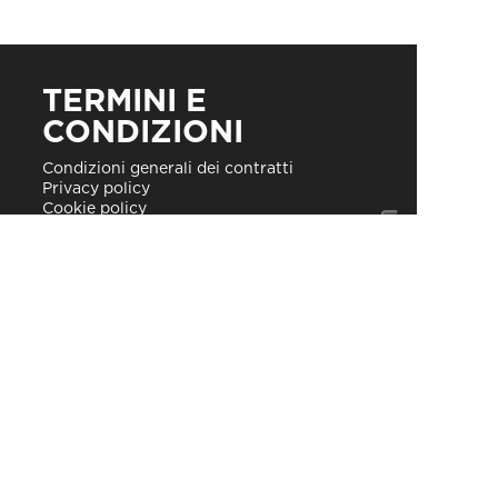
TERMINI E
CONDIZIONI
Condizioni generali dei contratti
Privacy policy
Cookie policy
Requisiti minimi
CONTATTI
Sede
: Via Muller 35, Verbania
Telefono
:
02.4070.2222
Email
:
commerciale@tecnositalia.it
P.E.C.
:
tecnos2@pec.it
AZIENDA